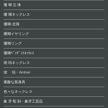
珊 瑚 立 体
珊 瑚ネックレス
珊瑚-念珠
珊瑚イヤリング
珊瑚リング
珊瑚ﾍﾟﾝﾀﾞﾝﾄﾈｯｸﾚｽ
琥 珀ネックレス
琥 珀・Amber
素敵な装身具
色々なネックレス
象 牙 彫 刻・象牙工芸品