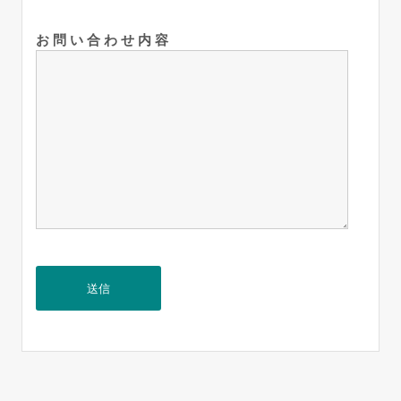
お 問 い 合 わ せ 内 容